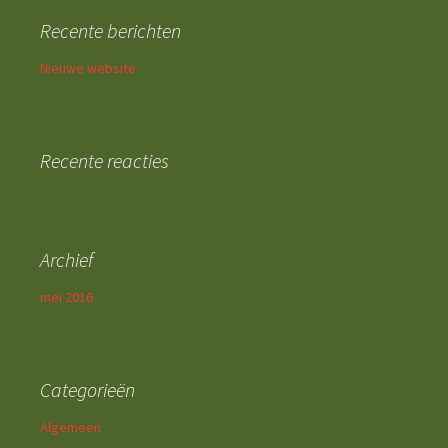
e
Recente berichten
n
n
Nieuwe website
a
a
r
:
Recente reacties
Archief
mei 2016
Categorieën
Algemeen