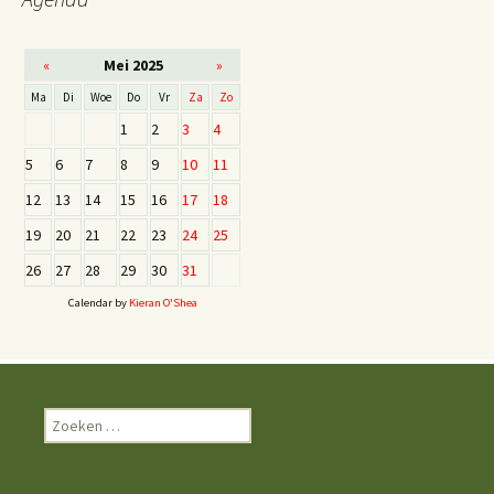
«
Mei 2025
»
Ma
Di
Woe
Do
Vr
Za
Zo
1
2
3
4
5
6
7
8
9
10
11
12
13
14
15
16
17
18
19
20
21
22
23
24
25
26
27
28
29
30
31
Calendar by
Kieran O'Shea
Z
o
e
k