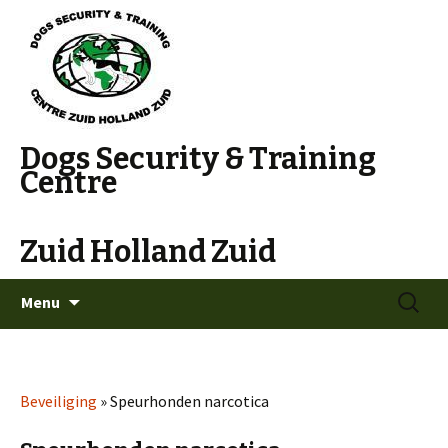
Dogs Security & Training
Centre
Zuid Holland Zuid
Naar
Zoeken
Menu
de
naar:
inhoud
springen
Beveiliging
»
Speurhonden narcotica